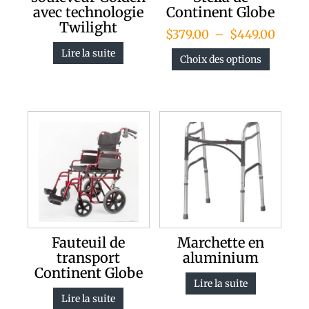
avec technologie
Continent Globe
Twilight
$
379.00
–
$
449.00
Lire la suite
Choix des options
Fauteuil de
Marchette en
transport
aluminium
Continent Globe
Lire la suite
Lire la suite