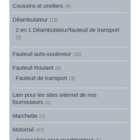
Coussins et oreillers
(6)
Déambulateur
(13)
2 en 1 Déambulateur/fauteuil de transport
(2)
Fauteuil auto-souleveur
(10)
Fauteuil Roulant
(5)
Fauteuil de transport
(3)
Lien pour les sites internet de nos
fournisseurs
(1)
Marchette
(3)
Motorisé
(67)
Accessoires pour quadriporteur