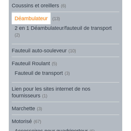
Coussins et oreillers
(6)
Déambulateur
(13)
2 en 1 Déambulateur/fauteuil de transport
(2)
Fauteuil auto-souleveur
(10)
Fauteuil Roulant
(5)
Fauteuil de transport
(3)
Lien pour les sites internet de nos
fournisseurs
(1)
Marchette
(3)
Motorisé
(67)
Accessoires pour quadriporteur