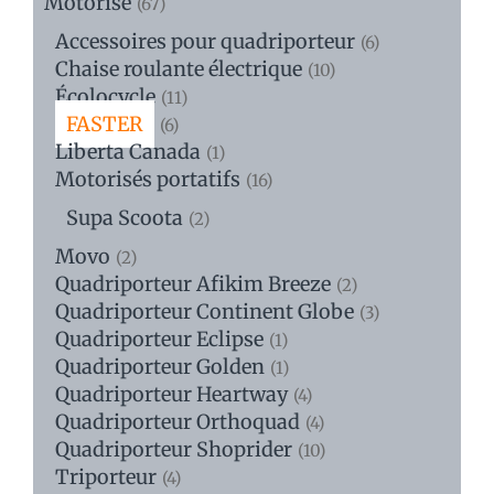
Motorisé
(67)
Accessoires pour quadriporteur
(6)
Chaise roulante électrique
(10)
Écolocycle
(11)
FASTER
(6)
Liberta Canada
(1)
Motorisés portatifs
(16)
Supa Scoota
(2)
Movo
(2)
Quadriporteur Afikim Breeze
(2)
Quadriporteur Continent Globe
(3)
Quadriporteur Eclipse
(1)
Quadriporteur Golden
(1)
Quadriporteur Heartway
(4)
Quadriporteur Orthoquad
(4)
Quadriporteur Shoprider
(10)
Triporteur
(4)