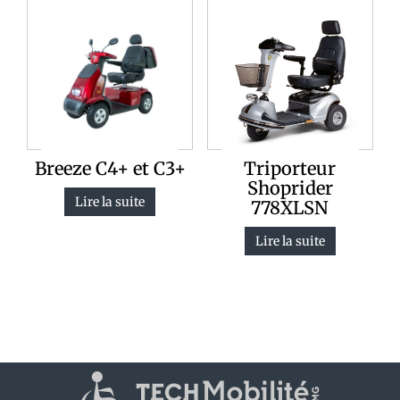
Breeze C4+ et C3+
Triporteur
Shoprider
Lire la suite
778XLSN
Lire la suite