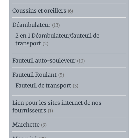
Coussins et oreillers
(6)
Déambulateur
(13)
2 en 1 Déambulateur/fauteuil de
transport
(2)
Fauteuil auto-souleveur
(10)
Fauteuil Roulant
(5)
Fauteuil de transport
(3)
Lien pour les sites internet de nos
fournisseurs
(1)
Marchette
(3)