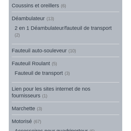
Coussins et oreillers
(6)
Déambulateur
(13)
2 en 1 Déambulateur/fauteuil de transport
(2)
Fauteuil auto-souleveur
(10)
Fauteuil Roulant
(5)
Fauteuil de transport
(3)
Lien pour les sites internet de nos
fournisseurs
(1)
Marchette
(3)
Motorisé
(67)
Accessoires pour quadriporteur