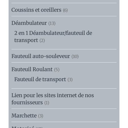
Coussins et oreillers
(6)
Déambulateur
(13)
2 en 1 Déambulateur/fauteuil de
transport
(2)
Fauteuil auto-souleveur
(10)
Fauteuil Roulant
(5)
Fauteuil de transport
(3)
Lien pour les sites internet de nos
fournisseurs
(1)
Marchette
(3)