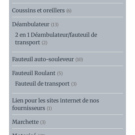
Coussins et oreillers
(6)
Déambulateur
(13)
2 en 1 Déambulateur/fauteuil de
transport
(2)
Fauteuil auto-souleveur
(10)
Fauteuil Roulant
(5)
Fauteuil de transport
(3)
Lien pour les sites internet de nos
fournisseurs
(1)
Marchette
(3)