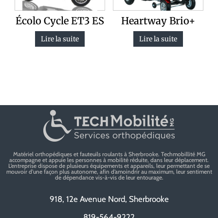
Écolo Cycle ET3 ES
Heartway Brio+
Lire la suite
Lire la suite
Matériel orthopédiques et fauteuils roulants à Sherbrooke. Techmobillité MG
accompagne et appuie les personnes à mobilité réduite, dans leur déplacement.
L’entreprise dispose de plusieurs équipements et appareils, leur permettant de se
mouvoir d’une façon plus autonome, afin d’amoindrir au maximum, leur sentiment
de dépendance vis-à-vis de leur entourage.
918, 12e Avenue Nord, Sherbrooke
819-564-9222