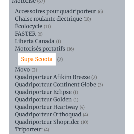
Motorisé
(67)
Accessoires pour quadriporteur
(6)
Chaise roulante électrique
(10)
Écolocycle
(11)
FASTER
(6)
Liberta Canada
(1)
Motorisés portatifs
(16)
Supa Scoota
(2)
Movo
(2)
Quadriporteur Afikim Breeze
(2)
Quadriporteur Continent Globe
(3)
Quadriporteur Eclipse
(1)
Quadriporteur Golden
(1)
Quadriporteur Heartway
(4)
Quadriporteur Orthoquad
(4)
Quadriporteur Shoprider
(10)
Triporteur
(4)