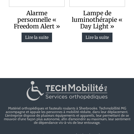
Alarme
Lampe de
personnelle «
luminothérapie «
Freedom Alert »
Day Light »
Lire la suite
Lire la suite
Matériel orthopédiques et fauteuils roulants à Sherbrooke. Techmobillité MG
accompagne et appuie les personnes à mobilité réduite, dans leur déplacement.
L’entreprise dispose de plusieurs équipements et appareils, leur permettant de se
mouvoir d’une façon plus autonome, afin d’amoindrir au maximum, leur sentiment
de dépendance vis-à-vis de leur entourage.