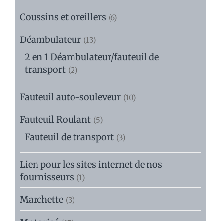
Coussins et oreillers
(6)
Déambulateur
(13)
2 en 1 Déambulateur/fauteuil de
transport
(2)
Fauteuil auto-souleveur
(10)
Fauteuil Roulant
(5)
Fauteuil de transport
(3)
Lien pour les sites internet de nos
fournisseurs
(1)
Marchette
(3)