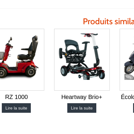
Produits simila
RZ 1000
Heartway Brio+
Écol
Lire la suite
Lire la suite