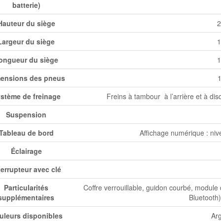
batterie)
Hauteur du siège
2
Largeur du siège
1
ongueur du siège
1
ensions des pneus
1
stème de freinage
Freins à tambour à l’arrière et à dis
Suspension
Tableau de bord
Affichage numérique : nive
Éclairage
terrupteur avec clé
Particularités
Coffre verrouillable, guidon courbé, module
supplémentaires
Bluetooth
uleurs disponibles
Ar