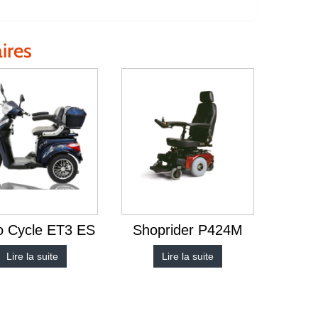
ires
o Cycle ET3 ES
Shoprider P424M
Lire la suite
Lire la suite