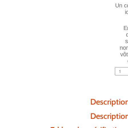
Un co
i
E
s
nom
vô
Descriptio
Descriptio