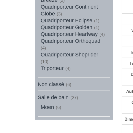
(2)
Quadriporteur Continent
Globe
(3)
Quadriporteur Eclipse
(1)
Quadriporteur Golden
(1)
Quadriporteur Heartway
(4)
Quadriporteur Orthoquad
(4)
Quadriporteur Shoprider
(10)
T
Triporteur
(4)
D
Non classé
(6)
Aut
Salle de bain
(27)
Moen
(6)
Dim