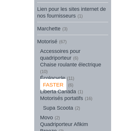
Lien pour les sites internet de
nos fournisseurs
(1)
Marchette
(3)
Motorisé
(67)
Accessoires pour
quadriporteur
(6)
Chaise roulante électrique
(10)
Écolocycle
(11)
FASTER
(6)
Liberta Canada
(1)
Motorisés portatifs
(16)
Supa Scoota
(2)
Movo
(2)
Quadriporteur Afikim
Breeze