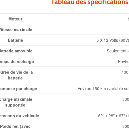
Tableau des spécifications
Moteur
Vitesse maximale
Batterie
5 X 12 Volts (60V
Batterie amovible
Seulement l
emps de recharge
Envir
urée de vie de la
400
batterie
onomie par charge
Environ 150 km (variable selo
Charge maximale
330
supportée
ensions du véhicule
62″ x 28″ x 67″ 
Poids net (avec
300