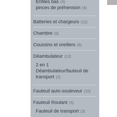
Enfiles bas
(4)
pinces de préhension
(4)
Batteries et chargeurs
(12)
Chambre
(6)
Coussins et oreillers
(6)
Déambulateur
(13)
2 en 1
Déambulateur/fauteuil de
transport
(2)
Fauteuil auto-souleveur
(10)
Fauteuil Roulant
(5)
Fauteuil de transport
(3)