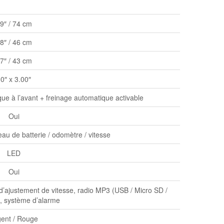
9″ / 74 cm
8″ / 46 cm
7″ / 43 cm
0″ x 3.00″
que à l’avant + freinage automatique activable
Oui
au de batterie / odomètre / vitesse
LED
Oui
 d’ajustement de vitesse, radio MP3 (USB / Micro SD /
), système d’alarme
gent / Rouge