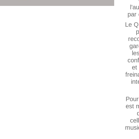
l’a
par 
Le Q
p
rec
gar
le
con
et
frei
int
Pour
est 
cel
musi