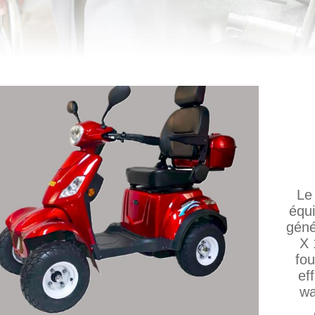
Le
équi
géné
X 
fou
ef
wa