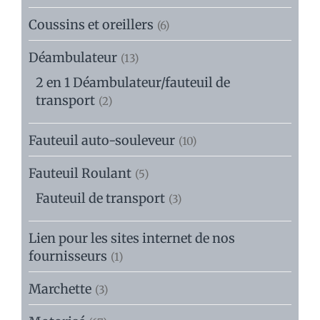
Coussins et oreillers
(6)
Déambulateur
(13)
2 en 1 Déambulateur/fauteuil de
transport
(2)
Fauteuil auto-souleveur
(10)
Fauteuil Roulant
(5)
Fauteuil de transport
(3)
Lien pour les sites internet de nos
fournisseurs
(1)
Marchette
(3)