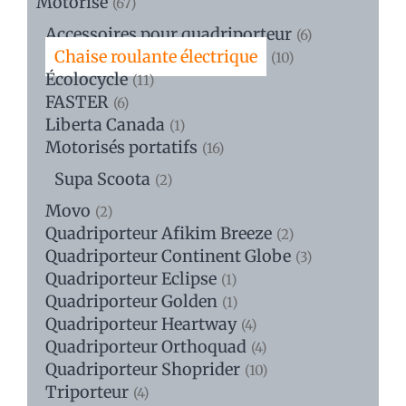
Motorisé
(67)
Accessoires pour quadriporteur
(6)
Chaise roulante électrique
(10)
Écolocycle
(11)
FASTER
(6)
Liberta Canada
(1)
Motorisés portatifs
(16)
Supa Scoota
(2)
Movo
(2)
Quadriporteur Afikim Breeze
(2)
Quadriporteur Continent Globe
(3)
Quadriporteur Eclipse
(1)
Quadriporteur Golden
(1)
Quadriporteur Heartway
(4)
Quadriporteur Orthoquad
(4)
Quadriporteur Shoprider
(10)
Triporteur
(4)